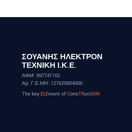
ΣΟΥΑΝΗΣ ΗΛΕΚΤΡΟΝ
ΤΕΧΝΙΚΗ Ι.Κ.Ε.
ΑΦΜ: 997741102
Αρ. Γ.Ε.ΜΗ: 121620904000
The key
ELE
ment of
C
ons
TR
ucti
ON